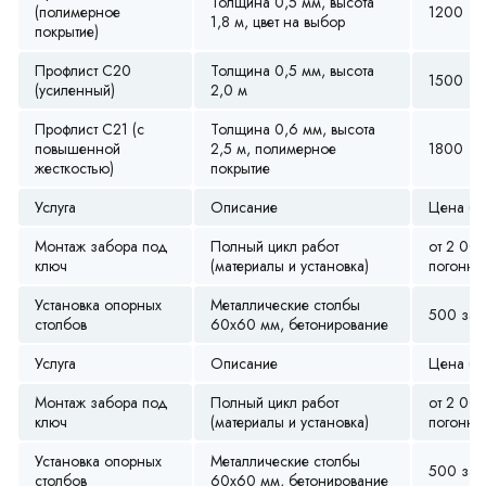
Толщина 0,5 мм, высота
(полимерное
1200
1,8 м, цвет на выбор
покрытие)
Профлист С20
Толщина 0,5 мм, высота
1500
(усиленный)
2,0 м
Профлист С21 (с
Толщина 0,6 мм, высота
повышенной
2,5 м, полимерное
1800
жесткостью)
покрытие
Услуга
Описание
Цена (ру
Монтаж забора под
Полный цикл работ
от 2 00
ключ
(материалы и установка)
погонны
Установка опорных
Металлические столбы
500 за ш
столбов
60х60 мм, бетонирование
Услуга
Описание
Цена (ру
Монтаж забора под
Полный цикл работ
от 2 00
ключ
(материалы и установка)
погонны
Установка опорных
Металлические столбы
500 за ш
столбов
60х60 мм, бетонирование