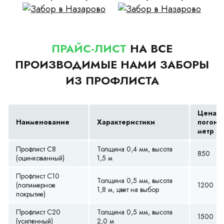
ПРАЙС-ЛИСТ
НА ВСЕ
ПРОИЗВОДИМЫЕ НАМИ ЗАБОРЫ
ИЗ ПРОФЛИСТА
Цена з
Наименование
Характеристики
погонн
метр (р
Профлист С8
Толщина 0,4 мм, высота
850
(оцинкованный)
1,5 м
Профлист С10
Толщина 0,5 мм, высота
(полимерное
1200
1,8 м, цвет на выбор
покрытие)
Профлист С20
Толщина 0,5 мм, высота
1500
(усиленный)
2,0 м