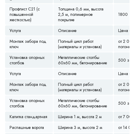
Профлист С21 (с
Толщина 0,6 мм, высота
повышенной
2,5 м, полимерное
1800
жесткостью)
покрытие
Услуга
Описание
Цена (ру
Монтаж забора под
Полный цикл работ
от 2 00
ключ
(материалы и установка)
погонны
Установка опорных
Металлические столбы
500 за ш
столбов
60х60 мм, бетонирование
Услуга
Описание
Цена (ру
Монтаж забора под
Полный цикл работ
от 2 00
ключ
(материалы и установка)
погонны
Установка опорных
Металлические столбы
500 за ш
столбов
60х60 мм, бетонирование
Калитка стандартная
Ширина 1 м, высота 2 м
от 7 00
Распашные ворота
Ширина 3 м, высота 2 м
от 14 0