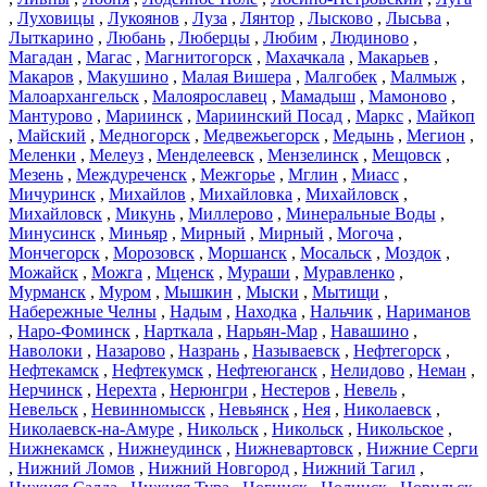
,
Луховицы
,
Лукоянов
,
Луза
,
Лянтор
,
Лысково
,
Лысьва
,
Лыткарино
,
Любань
,
Люберцы
,
Любим
,
Людиново
,
Магадан
,
Магас
,
Магнитогорск
,
Махачкала
,
Макарьев
,
Макаров
,
Макушино
,
Малая Вишера
,
Малгобек
,
Малмыж
,
Малоархангельск
,
Малоярославец
,
Мамадыш
,
Мамоново
,
Мантурово
,
Мариинск
,
Мариинский Посад
,
Маркс
,
Майкоп
,
Майский
,
Медногорск
,
Медвежьегорск
,
Медынь
,
Мегион
,
Меленки
,
Мелеуз
,
Менделеевск
,
Мензелинск
,
Мещовск
,
Мезень
,
Междуреченск
,
Межгорье
,
Мглин
,
Миасс
,
Мичуринск
,
Михайлов
,
Михайловка
,
Михайловск
,
Михайловск
,
Микунь
,
Миллерово
,
Минеральные Воды
,
Минусинск
,
Миньяр
,
Мирный
,
Мирный
,
Могоча
,
Мончегорск
,
Морозовск
,
Моршанск
,
Мосальск
,
Моздок
,
Можайск
,
Можга
,
Мценск
,
Мураши
,
Муравленко
,
Мурманск
,
Муром
,
Мышкин
,
Мыски
,
Мытищи
,
Набережные Челны
,
Надым
,
Находка
,
Нальчик
,
Нариманов
,
Наро-Фоминск
,
Нарткала
,
Нарьян-Мар
,
Навашино
,
Наволоки
,
Назарово
,
Назрань
,
Называевск
,
Нефтегорск
,
Нефтекамск
,
Нефтекумск
,
Нефтеюганск
,
Нелидово
,
Неман
,
Нерчинск
,
Нерехта
,
Нерюнгри
,
Нестеров
,
Невель
,
Невельск
,
Невинномысск
,
Невьянск
,
Нея
,
Николаевск
,
Николаевск-на-Амуре
,
Никольск
,
Никольск
,
Никольское
,
Нижнекамск
,
Нижнеудинск
,
Нижневартовск
,
Нижние Серги
,
Нижний Ломов
,
Нижний Новгород
,
Нижний Тагил
,