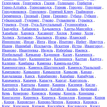
Геленджик
,
Георгиевск
,
Глазов
,
Голицыно
,
Горбатов
,
Горно-Алтайск
,
Горнозаводск
,
Горняк
,
Городец
,
Городище
,
Городовиковск
,
Гороховец
,
Горячий Ключ
,
Грайворон
,
Гремячинск
,
Грозный
,
Грязи
,
Грязовец
,
Губаха
,
Губкин
,
Губкинский
,
Гудермес
,
Гуково
,
Гулькевичи
,
Гурьевск
,
Гурьевск
,
Гусев
,
Гусь-Хрустальный
,
Гусиноозёрск
,
Гвардейск
,
Хабаровск
,
Хадыженск
,
Ханты-Мансийск
,
Харабали
,
Харовск
,
Хасавюрт
,
Хилок
,
Химки
,
Холм
,
Холмск
,
Хотьково
,
Хвалынск
,
Игарка
,
Иланский
,
Иннополис
,
Инсар
,
Инта
,
Инза
,
Ипатово
,
Ирбит
,
Иркутск
,
Ишим
,
Ишимбай
,
Исилькуль
,
Искитим
,
Истра
,
Ивангород
,
Иваново
,
Ивантеевка
,
Ивдель
,
Избербаш
,
Ижевск
,
Изобильный
,
Качканар
,
Кадников
,
Калач
,
Калачинск
,
Калач-на-Дону
,
Калининград
,
Калининск
,
Калтан
,
Калуга
,
Калязин
,
Камбарка
,
Каменка
,
Камень-на-Оби
,
Каменногорск
,
Каменск-Шахтинский
,
Каменск-Уральский
,
Камешково
,
Камышин
,
Камышлов
,
Камызяк
,
Канаш
,
Кандалакша
,
Канск
,
Карабаново
,
Карабаш
,
Карабулак
,
Карачаевск
,
Карачев
,
Карасук
,
Каргат
,
Каргополь
,
Карпинск
,
Карталы
,
Кашин
,
Кашира
,
Касимов
,
Касли
,
Каспийск
,
Катав-Ивановск
,
Катайск
,
Казань
,
Кедровый
,
Кемь
,
Кемерово
,
Кимовск
,
Кимры
,
Кинель
,
Кинешма
,
Кингисепп
,
Киреевск
,
Киренск
,
Кириллов
,
Кириши
,
Киров
,
Киров
,
Кировград
,
Кирово-Чепецк
,
Кировск
,
Кировск
,
Кирс
,
Кирсанов
,
Киржач
,
Киселёвск
,
Кисловодск
,
Кизел
,