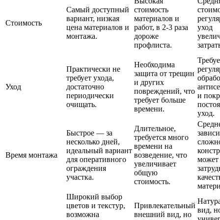
Высокая
Средн
Самый доступный
стоимость
стоимо
вариант, низкая
материалов и
регул
Стоимость
цена материалов и
работ, в 2-3 раза
уход
монтажа.
дороже
увели
профлиста.
затрат
Требуе
Необходима
Практически не
регул
защита от трещин
требует ухода,
обраб
и других
Уход
достаточно
антис
повреждений, что
периодически
и покр
требует больше
очищать.
посто
времени.
уход.
Средне
Длительное,
Быстрое — за
зависи
требуется много
несколько дней,
сложн
времени на
идеальный вариант
конст
Время монтажа
возведение, что
для оперативного
может
увеличивает
ограждения
затруд
общую
участка.
качест
стоимость.
матери
Широкий выбор
Натур
цветов и текстур,
Привлекательный
вид, н
возможна
внешний вид, но
универ