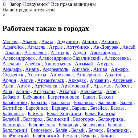
© "Забор-Новоузенск" Все права защищены
Наши представительства
×
Работаем также в городах
Москва
,
Абакан
,
Абаза
,
Абдулино
,
Абинск
,
Ачинск
,
Адыгейск
,
Агидель
,
Агрыз
,
Ахтубинск
,
Ак-Довурак
,
Аксай
,
Алагир
,
Алапаевск
,
Алатырь
,
Алдан
,
Александров
,
Александровск
,
Александровск-Сахалинский
,
Алексеевка
,
Алексин
,
Алейск
,
Альметьевск
,
Алзамай
,
Амурск
,
Анадырь
,
Анапа
,
Андреаполь
,
Ангарск
,
Анива
,
Анжеро-
Судженск
,
Апатиты
,
Апрелевка
,
Апшеронск
,
Ардатов
,
Ардон
,
Аргун
,
Архангельск
,
Аркадак
,
Армавир
,
Арсеньев
,
Арск
,
Артём
,
Артёмовск
,
Артёмовский
,
Арзамас
,
Асбест
,
Аша
,
Асино
,
Астрахань
,
Аткарск
,
Азнакаево
,
Азов
,
Бабаево
,
Бабушкин
,
Багратионовск
,
Бакал
,
Баксан
,
Балабаново
,
Балахна
,
Балаково
,
Балашиха
,
Балашов
,
Балей
,
Балтийск
,
Барабинск
,
Барнаул
,
Барыш
,
Батайск
,
Бавлы
,
Байкальск
,
Баймак
,
Белая Холуница
,
Белая Калитва
,
Белебей
,
Белгород
,
Белинский
,
Белогорск
,
Белокуриха
,
Беломорск
,
Белореченск
,
Белорецк
,
Белоусово
,
Белово
,
Белоярский
,
Белозерск
,
Белёв
,
Белый
,
Бердск
,
Березники
,
Берёзовский
,
Берёзовский
,
Беслан
,
Бежецк
,
Бикин
,