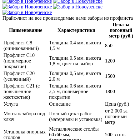
Прайс-лист
на все производимые нами заборы из профлиста
Цена за
Наименование
Характеристики
погонный
метр (руб.)
Профлист С8
Толщина 0,4 мм, высота
850
(оцинкованный)
1,5 м
Профлист С10
Толщина 0,5 мм, высота
(полимерное
1200
1,8 м, цвет на выбор
покрытие)
Профлист С20
Толщина 0,5 мм, высота
1500
(усиленный)
2,0 м
Профлист С21 (с
Толщина 0,6 мм, высота
повышенной
2,5 м, полимерное
1800
жесткостью)
покрытие
Услуга
Описание
Цена (руб.)
от 2 000 за
Монтаж забора под
Полный цикл работ
погонный
ключ
(материалы и установка)
метр
Металлические столбы
Установка опорных
60х60 мм,
500 за шт.
столбов