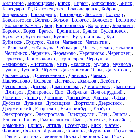
Билибино
,
Биробиджан
,
Бирск
,
Бирюч
,
Бирюсинск
,
Бийск
,
Благодарный
,
Благовещенск
,
Благовещенск
,
Бобров
,
Богданович
,
Богородицк
,
Богородск
,
Боготол
,
Богучар
,
Бокситогорск
,
Болгар
,
Болхов
,
Бологое
,
Болохово
,
Болотное
,
Большой Камень
,
Бор
,
Борисоглебск
,
Бородино
,
Боровичи
,
Боровск
,
Борзя
,
Братск
,
Бронницы
,
Брянск
,
Будённовск
,
Бугульма
,
Бугуруслан
,
Буинск
,
Бутурлиновка
,
Буй
,
Буйнакск
,
Бузулук
,
Чадан
,
Чапаевск
,
Чаплыгин
,
Чайковский
,
Чебаркуль
,
Чебоксары
,
Чегем
,
Чехов
,
Чекалин
,
Челябинск
,
Чердынь
,
Черемхово
,
Черепаново
,
Череповец
,
Черкесск
,
Черноголовка
,
Черногорск
,
Чернушка
,
Черняховск
,
Чистополь
,
Чита
,
Чкаловск
,
Чудово
,
Чухлома
,
Чулым
,
Чусовой
,
Чёрмоз
,
Дагестанские Огни
,
Далматово
,
Дальнегорск
,
Дальнереченск
,
Данилов
,
Данков
,
Давлеканово
,
Дедовск
,
Дегтярск
,
Демидов
,
Дербент
,
Десногорск
,
Дигора
,
Димитровград
,
Дивногорск
,
Дмитриев
,
Дмитров
,
Дмитровск
,
Дно
,
Добрянка
,
Долгопрудный
,
Долинск
,
Донецк
,
Донской
,
Дорогобуж
,
Дрезна
,
Дубна
,
Дубовка
,
Дудинка
,
Духовщина
,
Дюртюли
,
Дзержинск
,
Дзержинский
,
Егорьевск
,
Екатеринбург
,
Елабуга
,
Электрогорск
,
Электросталь
,
Электроугли
,
Елец
,
Элиста
,
Елизово
,
Ельня
,
Еманжелинск
,
Емва
,
Энгельс
,
Енисейск
,
Ермолино
,
Ершов
,
Эртиль
,
Ессентуки
,
Ейск
,
Фатеж
,
Фокино
,
Фокино
,
Фролово
,
Фрязино
,
Фурманов
,
Гаджиево
,
Галич
,
Гатчина
,
Гаврилов Посад
,
Гаврилов-Ям
,
Гдов
,