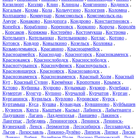
Кизилюрт
,
Кизляр
,
Клин
,
Клинцы
,
Княгинино
,
Кодинск
,
Когалым
,
Кохма
,
Кола
,
Кольчугино
,
Кологрив
,
Коломна
,
Колпашево
,
Коммунар
,
Комсомольск
,
Комсомольск-на-
Амуре
,
Конаково
,
Кондопога
,
Кондрово
,
Константиновск
,
Копейск
,
Кораблино
,
Кореновск
,
Коркино
,
Короча
,
Королёв
,
Корсаков
,
Коряжма
,
Костерёво
,
Костомукша
,
Кострома
,
Котельнич
,
Котельники
,
Котельниково
,
Котлас
,
Котово
,
Котовск
,
Ковдор
,
Ковылкино
,
Козельск
,
Козловка
,
Козьмодемьянск
,
Красавино
,
Красноармейск
,
Красноармейск
,
Краснодар
,
Красногорск
,
Краснокаменск
,
Краснокамск
,
Краснослободск
,
Краснослободск
,
Краснотурьинск
,
Красноуфимск
,
Красноуральск
,
Красновишерск
,
Красноярск
,
Краснозаводск
,
Краснознаменск
,
Краснознаменск
,
Красный Холм
,
Красный
Кут
,
Красный Сулин
,
Кремёнки
,
Кропоткин
,
Крымск
,
Кстово
,
Кубинка
,
Кудрово
,
Кудымкар
,
Кукмор
,
Кулебаки
,
Кумертау
,
Кунгур
,
Купино
,
Курчалой
,
Курчатов
,
Курган
,
Курганинск
,
Курильск
,
Курлово
,
Куровское
,
Курск
,
Куртамыш
,
Куса
,
Кушва
,
Кувандык
,
Кувшиново
,
Куйбышев
,
Кузнецк
,
Кяхта
,
Кыштым
,
Кызыл
,
Лабинск
,
Лабытнанги
,
Ладушкин
,
Лагань
,
Лахденпохья
,
Лаишево
,
Лакинск
,
Лангепас
,
Лебедянь
,
Лениногорск
,
Ленинск
,
Ленинск-
Кузнецкий
,
Ленск
,
Лермонтов
,
Лесосибирск
,
Лесозаводск
,
Льгов
,
Лихославль
,
Ликино-Дулёво
,
Липецк
,
Липки
,
Лиски
,
Ливны
,
Лобня
,
Лодейное Поле
,
Лосино-Петровский
,
Луга