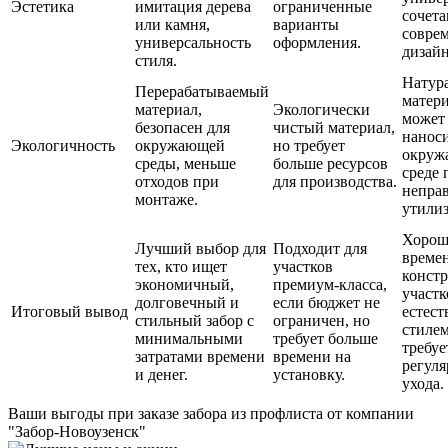
Эстетика
имитация дерева
ограниченные
сочета
или камня,
варианты
совре
универсальность
оформления.
дизай
стиля.
Натур
Перерабатываемый
матери
материал,
Экологически
может
безопасен для
чистый материал,
наноси
Экологичность
окружающей
но требует
окруж
среды, меньше
больше ресурсов
среде 
отходов при
для производства.
непра
монтаже.
утили
Хорош
Лучший выбор для
Подходит для
време
тех, кто ищет
участков
конст
экономичный,
премиум-класса,
участк
долговечный и
если бюджет не
Итоговый вывод
естес
стильный забор с
ограничен, но
стилем
минимальными
требует больше
требуе
затратами времени
времени на
регуля
и денег.
установку.
ухода.
Ваши выгоды
при заказе забора из профлиста от компании
"Забор-Новоузенск"