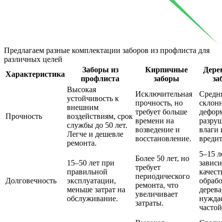
Предлагаем разные комплектации заборов из профлиста
для
различных целей
Заборы из
Кирпичные
Дере
Характеристика
профлиста
заборы
за
Высокая
Исключительная
Средня
устойчивость к
прочность, но
склон
внешним
требует больше
дефор
Прочность
воздействиям, срок
времени на
разру
службы до 50 лет.
возведение и
влаги 
Легче и дешевле
восстановление.
вредит
ремонта.
5–15 л
Более 50 лет, но
15–50 лет при
зависи
требует
правильной
качест
периодического
Долговечность
эксплуатации,
обраб
ремонта, что
меньше затрат на
дерева
увеличивает
обслуживание.
нуждае
затраты.
частой