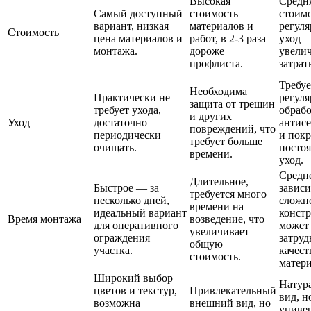
Высокая
Средн
Самый доступный
стоимость
стоимо
вариант, низкая
материалов и
регул
Стоимость
цена материалов и
работ, в 2-3 раза
уход
монтажа.
дороже
увели
профлиста.
затрат
Требуе
Необходима
Практически не
регул
защита от трещин
требует ухода,
обраб
и других
Уход
достаточно
антис
повреждений, что
периодически
и покр
требует больше
очищать.
посто
времени.
уход.
Средне
Длительное,
Быстрое — за
зависи
требуется много
несколько дней,
сложн
времени на
идеальный вариант
конст
Время монтажа
возведение, что
для оперативного
может
увеличивает
ограждения
затруд
общую
участка.
качест
стоимость.
матери
Широкий выбор
Натур
цветов и текстур,
Привлекательный
вид, н
возможна
внешний вид, но
универ