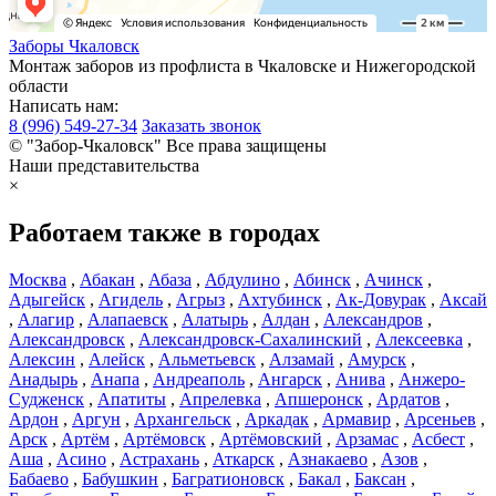
Заборы
Чкаловск
Монтаж заборов из профлиста в Чкаловске и Нижегородской
области
Написать нам:
8 (996) 549-27-34
Заказать звонок
© "Забор-Чкаловск" Все права защищены
Наши представительства
×
Работаем также в городах
Москва
,
Абакан
,
Абаза
,
Абдулино
,
Абинск
,
Ачинск
,
Адыгейск
,
Агидель
,
Агрыз
,
Ахтубинск
,
Ак-Довурак
,
Аксай
,
Алагир
,
Алапаевск
,
Алатырь
,
Алдан
,
Александров
,
Александровск
,
Александровск-Сахалинский
,
Алексеевка
,
Алексин
,
Алейск
,
Альметьевск
,
Алзамай
,
Амурск
,
Анадырь
,
Анапа
,
Андреаполь
,
Ангарск
,
Анива
,
Анжеро-
Судженск
,
Апатиты
,
Апрелевка
,
Апшеронск
,
Ардатов
,
Ардон
,
Аргун
,
Архангельск
,
Аркадак
,
Армавир
,
Арсеньев
,
Арск
,
Артём
,
Артёмовск
,
Артёмовский
,
Арзамас
,
Асбест
,
Аша
,
Асино
,
Астрахань
,
Аткарск
,
Азнакаево
,
Азов
,
Бабаево
,
Бабушкин
,
Багратионовск
,
Бакал
,
Баксан
,