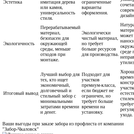
Эстетика
имитация дерева
ограниченные
сочета
или камня,
варианты
совре
универсальность
оформления.
дизай
стиля.
Натур
Перерабатываемый
матери
материал,
Экологически
может
безопасен для
чистый материал,
наноси
Экологичность
окружающей
но требует
окруж
среды, меньше
больше ресурсов
среде 
отходов при
для производства.
непра
монтаже.
утили
Хорош
Лучший выбор для
Подходит для
време
тех, кто ищет
участков
конст
экономичный,
премиум-класса,
участк
долговечный и
если бюджет не
Итоговый вывод
естес
стильный забор с
ограничен, но
стилем
минимальными
требует больше
требуе
затратами времени
времени на
регуля
и денег.
установку.
ухода.
Ваши выгоды
при заказе забора из профлиста от компании
"Забор-Чкаловск"