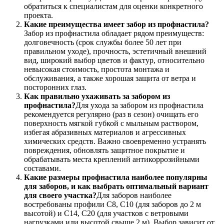
обратиться к специалистам для оценки конкретного
проекта.
Какие преимущества имеет забор из профнастила?
Забор из профнастила обладает рядом преимуществ:
долговечность (срок службы более 50 лет при
правильном уходе), прочность, эстетичный внешний
вид, широкий выбор цветов и фактур, относительно
невысокая стоимость, простота монтажа и
обслуживания, а также хорошая защита от ветра и
посторонних глаз.
Как правильно ухаживать за забором из
профнастила?
Для ухода за забором из профнастила
рекомендуется регулярно (раз в сезон) очищать его
поверхность мягкой губкой с мыльным раствором,
избегая абразивных материалов и агрессивных
химических средств. Важно своевременно устранять
повреждения, обновлять защитное покрытие и
обрабатывать места креплений антикоррозийными
составами.
Какие размеры профнастила наиболее популярны
для заборов, и как выбрать оптимальный вариант
для своего участка?
Для заборов наиболее
востребованы профили С8, С10 (для заборов до 2 м
высотой) и С14, С20 (для участков с ветровыми
нагрузками или высотой свыше 2 м). Выбор зависит от