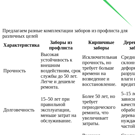
Предлагаем разные комплектации заборов из профлиста
для
различных целей
Заборы из
Кирпичные
Дере
Характеристика
профлиста
заборы
за
Высокая
Исключительная
Средня
устойчивость к
прочность, но
склон
внешним
требует больше
дефор
Прочность
воздействиям, срок
времени на
разру
службы до 50 лет.
возведение и
влаги 
Легче и дешевле
восстановление.
вредит
ремонта.
5–15 л
Более 50 лет, но
15–50 лет при
зависи
требует
правильной
качест
периодического
Долговечность
эксплуатации,
обраб
ремонта, что
меньше затрат на
дерева
увеличивает
обслуживание.
нуждае
затраты.
частой