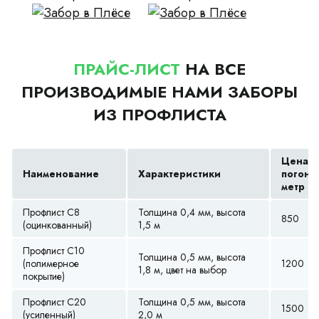
ПРАЙС-ЛИСТ
НА ВСЕ
ПРОИЗВОДИМЫЕ НАМИ ЗАБОРЫ
ИЗ ПРОФЛИСТА
Цена з
Наименование
Характеристики
погонн
метр (р
Профлист С8
Толщина 0,4 мм, высота
850
(оцинкованный)
1,5 м
Профлист С10
Толщина 0,5 мм, высота
(полимерное
1200
1,8 м, цвет на выбор
покрытие)
Профлист С20
Толщина 0,5 мм, высота
1500
(усиленный)
2,0 м