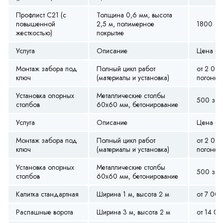
Профлист С21 (с
Толщина 0,6 мм, высота
повышенной
2,5 м, полимерное
1800
жесткостью)
покрытие
Услуга
Описание
Цена (ру
Монтаж забора под
Полный цикл работ
от 2 00
ключ
(материалы и установка)
погонны
Установка опорных
Металлические столбы
500 за ш
столбов
60х60 мм, бетонирование
Услуга
Описание
Цена (ру
Монтаж забора под
Полный цикл работ
от 2 00
ключ
(материалы и установка)
погонны
Установка опорных
Металлические столбы
500 за ш
столбов
60х60 мм, бетонирование
Калитка стандартная
Ширина 1 м, высота 2 м
от 7 00
Распашные ворота
Ширина 3 м, высота 2 м
от 14 0