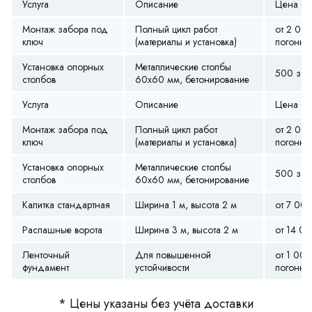
Услуга
Описание
Цена (ру
Монтаж забора под
Полный цикл работ
от 2 00
ключ
(материалы и установка)
погонны
Установка опорных
Металлические столбы
500 за ш
столбов
60х60 мм, бетонирование
Услуга
Описание
Цена (ру
Монтаж забора под
Полный цикл работ
от 2 00
ключ
(материалы и установка)
погонны
Установка опорных
Металлические столбы
500 за ш
столбов
60х60 мм, бетонирование
Калитка стандартная
Ширина 1 м, высота 2 м
от 7 00
Распашные ворота
Ширина 3 м, высота 2 м
от 14 0
Ленточный
Для повышенной
от 1 000
фундамент
устойчивости
погонны
* Цены указаны без учёта доставки