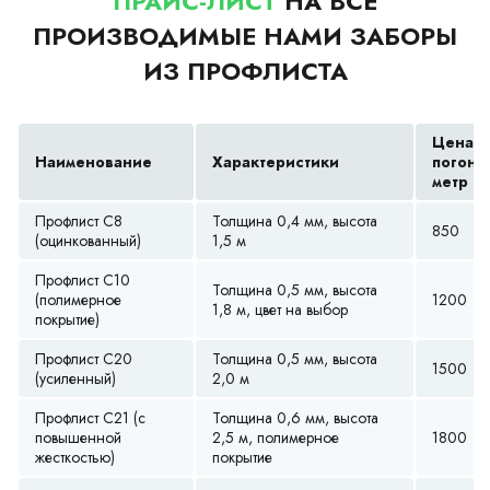
ПРАЙС-ЛИСТ
НА ВСЕ
ПРОИЗВОДИМЫЕ НАМИ ЗАБОРЫ
ИЗ ПРОФЛИСТА
Цена з
Наименование
Характеристики
погонн
метр (р
Профлист С8
Толщина 0,4 мм, высота
850
(оцинкованный)
1,5 м
Профлист С10
Толщина 0,5 мм, высота
(полимерное
1200
1,8 м, цвет на выбор
покрытие)
Профлист С20
Толщина 0,5 мм, высота
1500
(усиленный)
2,0 м
Профлист С21 (с
Толщина 0,6 мм, высота
повышенной
2,5 м, полимерное
1800
жесткостью)
покрытие