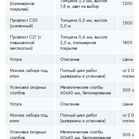
Толщина 0,5 мм, высота
(полимерное
1200
1,8 м, цвет на выбор
покрытие)
Профлист С20
Толщина 0,5 мм, высота
1500
(усиленный)
2,0 м
Профлист С21 (с
Толщина 0,6 мм, высота
повышенной
2,5 м, полимерное
1800
жесткостью)
покрытие
Услуга
Описание
Цена (ру
Монтаж забора под
Полный цикл работ
от 2 00
ключ
(материалы и установка)
погонны
Установка опорных
Металлические столбы
500 за ш
столбов
60х60 мм, бетонирование
Услуга
Описание
Цена (ру
Монтаж забора под
Полный цикл работ
от 2 00
ключ
(материалы и установка)
погонны
Установка опорных
Металлические столбы
500 за ш
столбов
60х60 мм, бетонирование