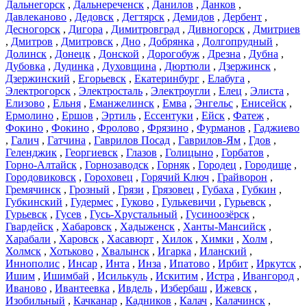
Дальнегорск
,
Дальнереченск
,
Данилов
,
Данков
,
Давлеканово
,
Дедовск
,
Дегтярск
,
Демидов
,
Дербент
,
Десногорск
,
Дигора
,
Димитровград
,
Дивногорск
,
Дмитриев
,
Дмитров
,
Дмитровск
,
Дно
,
Добрянка
,
Долгопрудный
,
Долинск
,
Донецк
,
Донской
,
Дорогобуж
,
Дрезна
,
Дубна
,
Дубовка
,
Дудинка
,
Духовщина
,
Дюртюли
,
Дзержинск
,
Дзержинский
,
Егорьевск
,
Екатеринбург
,
Елабуга
,
Электрогорск
,
Электросталь
,
Электроугли
,
Елец
,
Элиста
,
Елизово
,
Ельня
,
Еманжелинск
,
Емва
,
Энгельс
,
Енисейск
,
Ермолино
,
Ершов
,
Эртиль
,
Ессентуки
,
Ейск
,
Фатеж
,
Фокино
,
Фокино
,
Фролово
,
Фрязино
,
Фурманов
,
Гаджиево
,
Галич
,
Гатчина
,
Гаврилов Посад
,
Гаврилов-Ям
,
Гдов
,
Геленджик
,
Георгиевск
,
Глазов
,
Голицыно
,
Горбатов
,
Горно-Алтайск
,
Горнозаводск
,
Горняк
,
Городец
,
Городище
,
Городовиковск
,
Гороховец
,
Горячий Ключ
,
Грайворон
,
Гремячинск
,
Грозный
,
Грязи
,
Грязовец
,
Губаха
,
Губкин
,
Губкинский
,
Гудермес
,
Гуково
,
Гулькевичи
,
Гурьевск
,
Гурьевск
,
Гусев
,
Гусь-Хрустальный
,
Гусиноозёрск
,
Гвардейск
,
Хабаровск
,
Хадыженск
,
Ханты-Мансийск
,
Харабали
,
Харовск
,
Хасавюрт
,
Хилок
,
Химки
,
Холм
,
Холмск
,
Хотьково
,
Хвалынск
,
Игарка
,
Иланский
,
Иннополис
,
Инсар
,
Инта
,
Инза
,
Ипатово
,
Ирбит
,
Иркутск
,
Ишим
,
Ишимбай
,
Исилькуль
,
Искитим
,
Истра
,
Ивангород
,
Иваново
,
Ивантеевка
,
Ивдель
,
Избербаш
,
Ижевск
,
Изобильный
,
Качканар
,
Кадников
,
Калач
,
Калачинск
,