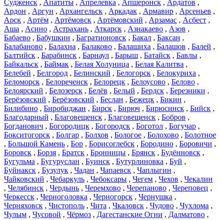
Судженск
,
Апатиты
,
Апрелевка
,
Апшеронск
,
Ардатов
,
Ардон
,
Аргун
,
Архангельск
,
Аркадак
,
Армавир
,
Арсеньев
,
Арск
,
Артём
,
Артёмовск
,
Артёмовский
,
Арзамас
,
Асбест
,
Аша
,
Асино
,
Астрахань
,
Аткарск
,
Азнакаево
,
Азов
,
Бабаево
,
Бабушкин
,
Багратионовск
,
Бакал
,
Баксан
,
Балабаново
,
Балахна
,
Балаково
,
Балашиха
,
Балашов
,
Балей
,
Балтийск
,
Барабинск
,
Барнаул
,
Барыш
,
Батайск
,
Бавлы
,
Байкальск
,
Баймак
,
Белая Холуница
,
Белая Калитва
,
Белебей
,
Белгород
,
Белинский
,
Белогорск
,
Белокуриха
,
Беломорск
,
Белореченск
,
Белорецк
,
Белоусово
,
Белово
,
Белоярский
,
Белозерск
,
Белёв
,
Белый
,
Бердск
,
Березники
,
Берёзовский
,
Берёзовский
,
Беслан
,
Бежецк
,
Бикин
,
Билибино
,
Биробиджан
,
Бирск
,
Бирюч
,
Бирюсинск
,
Бийск
,
Благодарный
,
Благовещенск
,
Благовещенск
,
Бобров
,
Богданович
,
Богородицк
,
Богородск
,
Боготол
,
Богучар
,
Бокситогорск
,
Болгар
,
Болхов
,
Бологое
,
Болохово
,
Болотное
,
Большой Камень
,
Бор
,
Борисоглебск
,
Бородино
,
Боровичи
,
Боровск
,
Борзя
,
Братск
,
Бронницы
,
Брянск
,
Будённовск
,
Бугульма
,
Бугуруслан
,
Буинск
,
Бутурлиновка
,
Буй
,
Буйнакск
,
Бузулук
,
Чадан
,
Чапаевск
,
Чаплыгин
,
Чайковский
,
Чебаркуль
,
Чебоксары
,
Чегем
,
Чехов
,
Чекалин
,
Челябинск
,
Чердынь
,
Черемхово
,
Черепаново
,
Череповец
,
Черкесск
,
Черноголовка
,
Черногорск
,
Чернушка
,
Черняховск
,
Чистополь
,
Чита
,
Чкаловск
,
Чудово
,
Чухлома
,
Чулым
,
Чусовой
,
Чёрмоз
,
Дагестанские Огни
,
Далматово
,