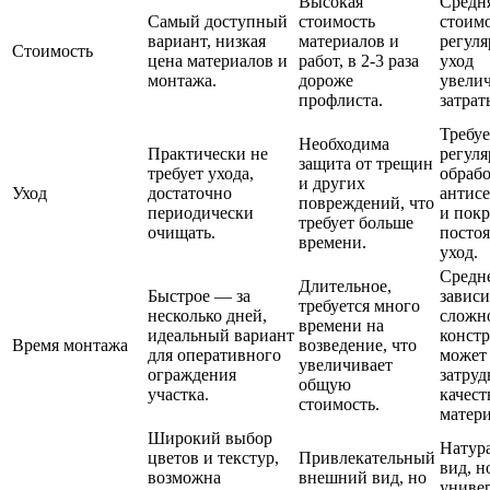
Высокая
Средн
Самый доступный
стоимость
стоимо
вариант, низкая
материалов и
регул
Стоимость
цена материалов и
работ, в 2-3 раза
уход
монтажа.
дороже
увели
профлиста.
затрат
Требуе
Необходима
Практически не
регул
защита от трещин
требует ухода,
обраб
и других
Уход
достаточно
антис
повреждений, что
периодически
и покр
требует больше
очищать.
посто
времени.
уход.
Средне
Длительное,
Быстрое — за
зависи
требуется много
несколько дней,
сложн
времени на
идеальный вариант
конст
Время монтажа
возведение, что
для оперативного
может
увеличивает
ограждения
затруд
общую
участка.
качест
стоимость.
матери
Широкий выбор
Натур
цветов и текстур,
Привлекательный
вид, н
возможна
внешний вид, но
универ