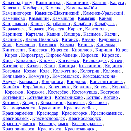
Калач-на-Дону
,
Калининград
,
Калининск
,
Калтан
,
Калуга
,
Калязин
,
Камбарка
,
Каменка
,
Камень-на-Оби
,
Каменногорск
,
Каменск-Шахтинский
,
Каменск-Уральский
,
Камешково
,
Камышин
,
Камышлов
,
Камызяк
,
Канаш
,
Кандалакша
,
Канск
,
Карабаново
,
Карабаш
,
Карабулак
,
Карачаевск
,
Карачев
,
Карасук
,
Каргат
,
Каргополь
,
Карпинск
,
Карталы
,
Кашин
,
Кашира
,
Касимов
,
Касли
,
Каспийск
,
Катав-Ивановск
,
Катайск
,
Казань
,
Кедровый
,
Кемь
,
Кемерово
,
Кимовск
,
Кимры
,
Кинель
,
Кинешма
,
Кингисепп
,
Киреевск
,
Киренск
,
Кириллов
,
Кириши
,
Киров
,
Киров
,
Кировград
,
Кирово-Чепецк
,
Кировск
,
Кировск
,
Кирс
,
Кирсанов
,
Киржач
,
Киселёвск
,
Кисловодск
,
Кизел
,
Кизилюрт
,
Кизляр
,
Клин
,
Клинцы
,
Княгинино
,
Кодинск
,
Когалым
,
Кохма
,
Кола
,
Кольчугино
,
Кологрив
,
Коломна
,
Колпашево
,
Коммунар
,
Комсомольск
,
Комсомольск-на-
Амуре
,
Конаково
,
Кондопога
,
Кондрово
,
Константиновск
,
Копейск
,
Кораблино
,
Кореновск
,
Коркино
,
Короча
,
Королёв
,
Корсаков
,
Коряжма
,
Костерёво
,
Костомукша
,
Кострома
,
Котельнич
,
Котельники
,
Котельниково
,
Котлас
,
Котово
,
Котовск
,
Ковдор
,
Ковылкино
,
Козельск
,
Козловка
,
Козьмодемьянск
,
Красавино
,
Красноармейск
,
Красноармейск
,
Краснодар
,
Красногорск
,
Краснокаменск
,
Краснокамск
,
Краснослободск
,
Краснослободск
,
Краснотурьинск
,
Красноуфимск
,
Красноуральск
,
Красновишерск
,
Красноярск
,
Краснозаводск
,