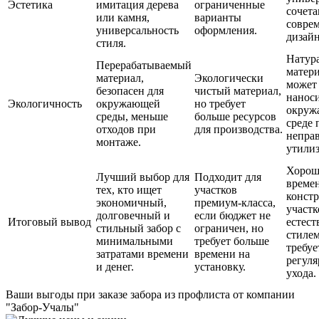
Эстетика
имитация дерева
ограниченные
сочета
или камня,
варианты
совре
универсальность
оформления.
дизай
стиля.
Натур
Перерабатываемый
матери
материал,
Экологически
может
безопасен для
чистый материал,
наноси
Экологичность
окружающей
но требует
окруж
среды, меньше
больше ресурсов
среде 
отходов при
для производства.
непра
монтаже.
утили
Хорош
Лучший выбор для
Подходит для
време
тех, кто ищет
участков
конст
экономичный,
премиум-класса,
участк
долговечный и
если бюджет не
Итоговый вывод
естес
стильный забор с
ограничен, но
стилем
минимальными
требует больше
требуе
затратами времени
времени на
регуля
и денег.
установку.
ухода.
Ваши выгоды
при заказе забора из профлиста от компании
"Забор-Учалы"