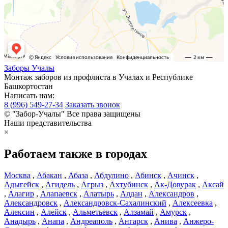
Заборы
Учалы
Монтаж заборов из профлиста в Учалах и Республике
Башкортостан
Написать нам:
8 (996) 549-27-34
Заказать звонок
© "Забор-Учалы" Все права защищены
Наши представительства
×
Работаем также в городах
Москва
,
Абакан
,
Абаза
,
Абдулино
,
Абинск
,
Ачинск
,
Адыгейск
,
Агидель
,
Агрыз
,
Ахтубинск
,
Ак-Довурак
,
Аксай
,
Алагир
,
Алапаевск
,
Алатырь
,
Алдан
,
Александров
,
Александровск
,
Александровск-Сахалинский
,
Алексеевка
,
Алексин
,
Алейск
,
Альметьевск
,
Алзамай
,
Амурск
,
Анадырь
,
Анапа
,
Андреаполь
,
Ангарск
,
Анива
,
Анжеро-