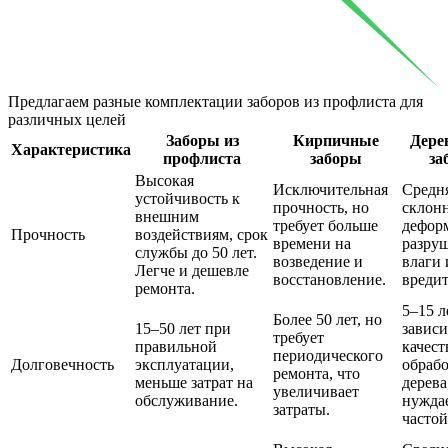
Предлагаем разные комплектации заборов из профлиста
для
различных целей
Заборы из
Кирпичные
Дере
Характеристика
профлиста
заборы
за
Высокая
Исключительная
Средня
устойчивость к
прочность, но
склон
внешним
требует больше
дефор
Прочность
воздействиям, срок
времени на
разру
службы до 50 лет.
возведение и
влаги 
Легче и дешевле
восстановление.
вредит
ремонта.
5–15 л
Более 50 лет, но
15–50 лет при
зависи
требует
правильной
качест
периодического
Долговечность
эксплуатации,
обраб
ремонта, что
меньше затрат на
дерева
увеличивает
обслуживание.
нуждае
затраты.
частой