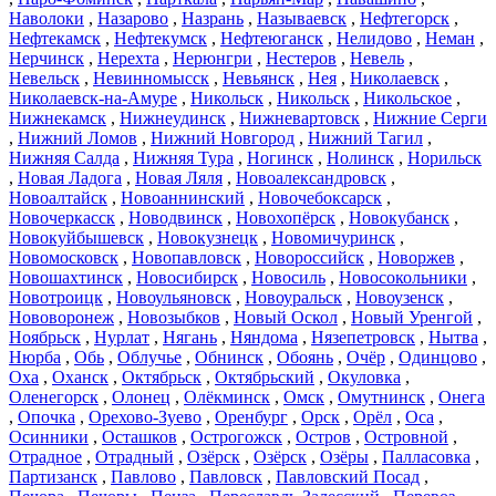
Наволоки
,
Назарово
,
Назрань
,
Называевск
,
Нефтегорск
,
Нефтекамск
,
Нефтекумск
,
Нефтеюганск
,
Нелидово
,
Неман
,
Нерчинск
,
Нерехта
,
Нерюнгри
,
Нестеров
,
Невель
,
Невельск
,
Невинномысск
,
Невьянск
,
Нея
,
Николаевск
,
Николаевск-на-Амуре
,
Никольск
,
Никольск
,
Никольское
,
Нижнекамск
,
Нижнеудинск
,
Нижневартовск
,
Нижние Серги
,
Нижний Ломов
,
Нижний Новгород
,
Нижний Тагил
,
Нижняя Салда
,
Нижняя Тура
,
Ногинск
,
Нолинск
,
Норильск
,
Новая Ладога
,
Новая Ляля
,
Новоалександровск
,
Новоалтайск
,
Новоаннинский
,
Новочебоксарск
,
Новочеркасск
,
Новодвинск
,
Новохопёрск
,
Новокубанск
,
Новокуйбышевск
,
Новокузнецк
,
Новомичуринск
,
Новомосковск
,
Новопавловск
,
Новороссийск
,
Новоржев
,
Новошахтинск
,
Новосибирск
,
Новосиль
,
Новосокольники
,
Новотроицк
,
Новоульяновск
,
Новоуральск
,
Новоузенск
,
Нововоронеж
,
Новозыбков
,
Новый Оскол
,
Новый Уренгой
,
Ноябрьск
,
Нурлат
,
Нягань
,
Няндома
,
Нязепетровск
,
Нытва
,
Нюрба
,
Обь
,
Облучье
,
Обнинск
,
Обоянь
,
Очёр
,
Одинцово
,
Оха
,
Оханск
,
Октябрьск
,
Октябрьский
,
Окуловка
,
Оленегорск
,
Олонец
,
Олёкминск
,
Омск
,
Омутнинск
,
Онега
,
Опочка
,
Орехово-Зуево
,
Оренбург
,
Орск
,
Орёл
,
Оса
,
Осинники
,
Осташков
,
Острогожск
,
Остров
,
Островной
,
Отрадное
,
Отрадный
,
Озёрск
,
Озёрск
,
Озёры
,
Палласовка
,
Партизанск
,
Павлово
,
Павловск
,
Павловский Посад
,