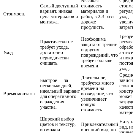
Высокая
Средн
Самый доступный
стоимость
стоимо
вариант, низкая
материалов и
регул
Стоимость
цена материалов и
работ, в 2-3 раза
уход
монтажа.
дороже
увели
профлиста.
затрат
Требуе
Необходима
Практически не
регул
защита от трещин
требует ухода,
обраб
и других
Уход
достаточно
антис
повреждений, что
периодически
и покр
требует больше
очищать.
посто
времени.
уход.
Средне
Длительное,
Быстрое — за
зависи
требуется много
несколько дней,
сложн
времени на
идеальный вариант
конст
Время монтажа
возведение, что
для оперативного
может
увеличивает
ограждения
затруд
общую
участка.
качест
стоимость.
матери
Широкий выбор
Натур
цветов и текстур,
Привлекательный
вид, н
возможна
внешний вид, но
универ