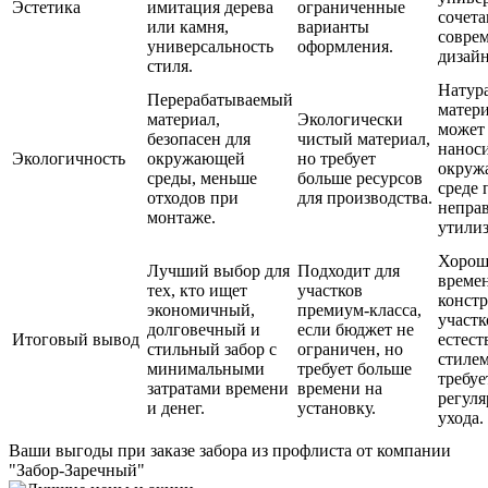
Эстетика
имитация дерева
ограниченные
сочета
или камня,
варианты
совре
универсальность
оформления.
дизай
стиля.
Натур
Перерабатываемый
матери
материал,
Экологически
может
безопасен для
чистый материал,
наноси
Экологичность
окружающей
но требует
окруж
среды, меньше
больше ресурсов
среде 
отходов при
для производства.
непра
монтаже.
утили
Хорош
Лучший выбор для
Подходит для
време
тех, кто ищет
участков
конст
экономичный,
премиум-класса,
участк
долговечный и
если бюджет не
Итоговый вывод
естес
стильный забор с
ограничен, но
стилем
минимальными
требует больше
требуе
затратами времени
времени на
регуля
и денег.
установку.
ухода.
Ваши выгоды
при заказе забора из профлиста от компании
"Забор-Заречный"