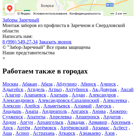
Заборы
Заречный
Монтаж заборов из профлиста в Заречном и Свердловской
области
Написать нам:
8 (996) 549-27-34
Заказать звонок
© "Забор-Заречный" Все права защищены
Наши представительства
×
Работаем также в городах
Москва
,
Абакан
,
Абаза
,
Абдулино
,
Абинск
,
Ачинск
,
Адыгейск
,
Агидель
,
Агрыз
,
Ахтубинск
,
Ак-Довурак
,
Аксай
,
Алагир
,
Алапаевск
,
Алатырь
,
Алдан
,
Александров
,
Александровск
,
Александровск-Сахалинский
,
Алексеевка
,
Алексин
,
Алейск
,
Альметьевск
,
Алзамай
,
Амурск
,
Анадырь
,
Анапа
,
Андреаполь
,
Ангарск
,
Анива
,
Анжеро-
Судженск
,
Апатиты
,
Апрелевка
,
Апшеронск
,
Ардатов
,
Ардон
,
Аргун
,
Архангельск
,
Аркадак
,
Армавир
,
Арсеньев
,
Арск
,
Артём
,
Артёмовск
,
Артёмовский
,
Арзамас
,
Асбест
,
Аша
,
Асино
,
Астрахань
,
Аткарск
,
Азнакаево
,
Азов
,