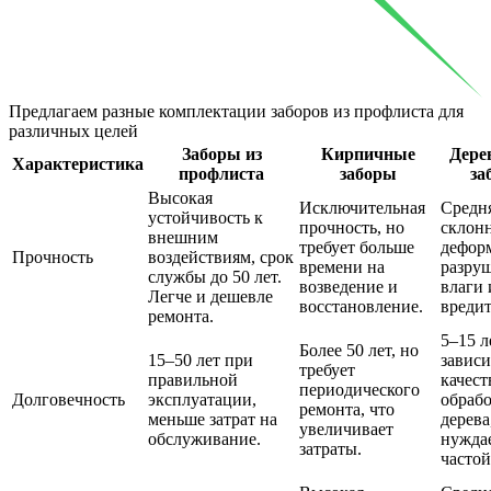
Предлагаем разные комплектации заборов из профлиста
для
различных целей
Заборы из
Кирпичные
Дере
Характеристика
профлиста
заборы
за
Высокая
Исключительная
Средня
устойчивость к
прочность, но
склон
внешним
требует больше
дефор
Прочность
воздействиям, срок
времени на
разру
службы до 50 лет.
возведение и
влаги 
Легче и дешевле
восстановление.
вредит
ремонта.
5–15 л
Более 50 лет, но
15–50 лет при
зависи
требует
правильной
качест
периодического
Долговечность
эксплуатации,
обраб
ремонта, что
меньше затрат на
дерева
увеличивает
обслуживание.
нуждае
затраты.
частой