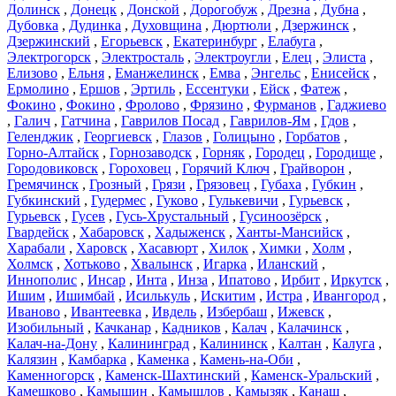
Долинск
,
Донецк
,
Донской
,
Дорогобуж
,
Дрезна
,
Дубна
,
Дубовка
,
Дудинка
,
Духовщина
,
Дюртюли
,
Дзержинск
,
Дзержинский
,
Егорьевск
,
Екатеринбург
,
Елабуга
,
Электрогорск
,
Электросталь
,
Электроугли
,
Елец
,
Элиста
,
Елизово
,
Ельня
,
Еманжелинск
,
Емва
,
Энгельс
,
Енисейск
,
Ермолино
,
Ершов
,
Эртиль
,
Ессентуки
,
Ейск
,
Фатеж
,
Фокино
,
Фокино
,
Фролово
,
Фрязино
,
Фурманов
,
Гаджиево
,
Галич
,
Гатчина
,
Гаврилов Посад
,
Гаврилов-Ям
,
Гдов
,
Геленджик
,
Георгиевск
,
Глазов
,
Голицыно
,
Горбатов
,
Горно-Алтайск
,
Горнозаводск
,
Горняк
,
Городец
,
Городище
,
Городовиковск
,
Гороховец
,
Горячий Ключ
,
Грайворон
,
Гремячинск
,
Грозный
,
Грязи
,
Грязовец
,
Губаха
,
Губкин
,
Губкинский
,
Гудермес
,
Гуково
,
Гулькевичи
,
Гурьевск
,
Гурьевск
,
Гусев
,
Гусь-Хрустальный
,
Гусиноозёрск
,
Гвардейск
,
Хабаровск
,
Хадыженск
,
Ханты-Мансийск
,
Харабали
,
Харовск
,
Хасавюрт
,
Хилок
,
Химки
,
Холм
,
Холмск
,
Хотьково
,
Хвалынск
,
Игарка
,
Иланский
,
Иннополис
,
Инсар
,
Инта
,
Инза
,
Ипатово
,
Ирбит
,
Иркутск
,
Ишим
,
Ишимбай
,
Исилькуль
,
Искитим
,
Истра
,
Ивангород
,
Иваново
,
Ивантеевка
,
Ивдель
,
Избербаш
,
Ижевск
,
Изобильный
,
Качканар
,
Кадников
,
Калач
,
Калачинск
,
Калач-на-Дону
,
Калининград
,
Калининск
,
Калтан
,
Калуга
,
Калязин
,
Камбарка
,
Каменка
,
Камень-на-Оби
,
Каменногорск
,
Каменск-Шахтинский
,
Каменск-Уральский
,
Камешково
,
Камышин
,
Камышлов
,
Камызяк
,
Канаш
,