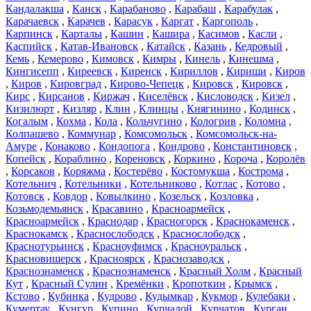
Кандалакша
,
Канск
,
Карабаново
,
Карабаш
,
Карабулак
,
Карачаевск
,
Карачев
,
Карасук
,
Каргат
,
Каргополь
,
Карпинск
,
Карталы
,
Кашин
,
Кашира
,
Касимов
,
Касли
,
Каспийск
,
Катав-Ивановск
,
Катайск
,
Казань
,
Кедровый
,
Кемь
,
Кемерово
,
Кимовск
,
Кимры
,
Кинель
,
Кинешма
,
Кингисепп
,
Киреевск
,
Киренск
,
Кириллов
,
Кириши
,
Киров
,
Киров
,
Кировград
,
Кирово-Чепецк
,
Кировск
,
Кировск
,
Кирс
,
Кирсанов
,
Киржач
,
Киселёвск
,
Кисловодск
,
Кизел
,
Кизилюрт
,
Кизляр
,
Клин
,
Клинцы
,
Княгинино
,
Кодинск
,
Когалым
,
Кохма
,
Кола
,
Кольчугино
,
Кологрив
,
Коломна
,
Колпашево
,
Коммунар
,
Комсомольск
,
Комсомольск-на-
Амуре
,
Конаково
,
Кондопога
,
Кондрово
,
Константиновск
,
Копейск
,
Кораблино
,
Кореновск
,
Коркино
,
Короча
,
Королёв
,
Корсаков
,
Коряжма
,
Костерёво
,
Костомукша
,
Кострома
,
Котельнич
,
Котельники
,
Котельниково
,
Котлас
,
Котово
,
Котовск
,
Ковдор
,
Ковылкино
,
Козельск
,
Козловка
,
Козьмодемьянск
,
Красавино
,
Красноармейск
,
Красноармейск
,
Краснодар
,
Красногорск
,
Краснокаменск
,
Краснокамск
,
Краснослободск
,
Краснослободск
,
Краснотурьинск
,
Красноуфимск
,
Красноуральск
,
Красновишерск
,
Красноярск
,
Краснозаводск
,
Краснознаменск
,
Краснознаменск
,
Красный Холм
,
Красный
Кут
,
Красный Сулин
,
Кремёнки
,
Кропоткин
,
Крымск
,
Кстово
,
Кубинка
,
Кудрово
,
Кудымкар
,
Кукмор
,
Кулебаки
,
Кумертау
,
Кунгур
,
Купино
,
Курчалой
,
Курчатов
,
Курган
,