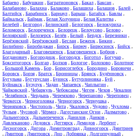
Бабаево
,
Бабушкин
,
Багратионовск
,
Бакал
,
Баксан
,
Балабаново
,
Балахна
,
Балаково
,
Балашиха
,
Балашов
,
Балей
,
Балтийск
,
Барабинск
,
Барнаул
,
Барыш
,
Батайск
,
Бавлы
,
Байкальск
,
Баймак
,
Белая Холуница
,
Белая Калитва
,
Белебей
,
Белгород
,
Белинский
,
Белогорск
,
Белокуриха
,
Беломорск
,
Белореченск
,
Белорецк
,
Белоусово
,
Белово
,
Белоярский
,
Белозерск
,
Белёв
,
Белый
,
Бердск
,
Березники
,
Берёзовский
,
Берёзовский
,
Беслан
,
Бежецк
,
Бикин
,
Билибино
,
Биробиджан
,
Бирск
,
Бирюч
,
Бирюсинск
,
Бийск
,
Благодарный
,
Благовещенск
,
Благовещенск
,
Бобров
,
Богданович
,
Богородицк
,
Богородск
,
Боготол
,
Богучар
,
Бокситогорск
,
Болгар
,
Болхов
,
Бологое
,
Болохово
,
Болотное
,
Большой Камень
,
Бор
,
Борисоглебск
,
Бородино
,
Боровичи
,
Боровск
,
Борзя
,
Братск
,
Бронницы
,
Брянск
,
Будённовск
,
Бугульма
,
Бугуруслан
,
Буинск
,
Бутурлиновка
,
Буй
,
Буйнакск
,
Бузулук
,
Чадан
,
Чапаевск
,
Чаплыгин
,
Чайковский
,
Чебаркуль
,
Чебоксары
,
Чегем
,
Чехов
,
Чекалин
,
Челябинск
,
Чердынь
,
Черемхово
,
Черепаново
,
Череповец
,
Черкесск
,
Черноголовка
,
Черногорск
,
Чернушка
,
Черняховск
,
Чистополь
,
Чита
,
Чкаловск
,
Чудово
,
Чухлома
,
Чулым
,
Чусовой
,
Чёрмоз
,
Дагестанские Огни
,
Далматово
,
Дальнегорск
,
Дальнереченск
,
Данилов
,
Данков
,
Давлеканово
,
Дедовск
,
Дегтярск
,
Демидов
,
Дербент
,
Десногорск
,
Дигора
,
Димитровград
,
Дивногорск
,
Дмитриев
,
Дмитров
,
Дмитровск
,
Дно
,
Добрянка
,
Долгопрудный
,