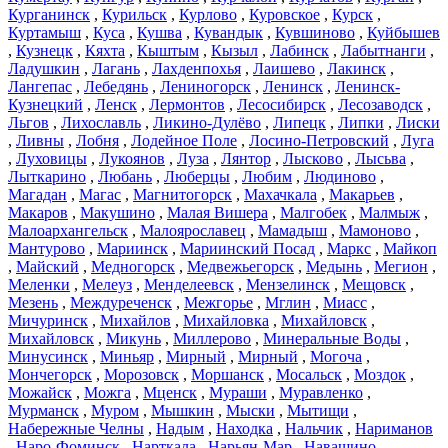
Курганинск
,
Курильск
,
Курлово
,
Куровское
,
Курск
,
Куртамыш
,
Куса
,
Кушва
,
Кувандык
,
Кувшиново
,
Куйбышев
,
Кузнецк
,
Кяхта
,
Кыштым
,
Кызыл
,
Лабинск
,
Лабытнанги
,
Ладушкин
,
Лагань
,
Лахденпохья
,
Лаишево
,
Лакинск
,
Лангепас
,
Лебедянь
,
Лениногорск
,
Ленинск
,
Ленинск-
Кузнецкий
,
Ленск
,
Лермонтов
,
Лесосибирск
,
Лесозаводск
,
Льгов
,
Лихославль
,
Ликино-Дулёво
,
Липецк
,
Липки
,
Лиски
,
Ливны
,
Лобня
,
Лодейное Поле
,
Лосино-Петровский
,
Луга
,
Луховицы
,
Лукоянов
,
Луза
,
Лянтор
,
Лысково
,
Лысьва
,
Лыткарино
,
Любань
,
Люберцы
,
Любим
,
Людиново
,
Магадан
,
Магас
,
Магнитогорск
,
Махачкала
,
Макарьев
,
Макаров
,
Макушино
,
Малая Вишера
,
Малгобек
,
Малмыж
,
Малоархангельск
,
Малоярославец
,
Мамадыш
,
Мамоново
,
Мантурово
,
Мариинск
,
Мариинский Посад
,
Маркс
,
Майкоп
,
Майский
,
Медногорск
,
Медвежьегорск
,
Медынь
,
Мегион
,
Меленки
,
Мелеуз
,
Менделеевск
,
Мензелинск
,
Мещовск
,
Мезень
,
Междуреченск
,
Межгорье
,
Мглин
,
Миасс
,
Мичуринск
,
Михайлов
,
Михайловка
,
Михайловск
,
Михайловск
,
Микунь
,
Миллерово
,
Минеральные Воды
,
Минусинск
,
Миньяр
,
Мирный
,
Мирный
,
Могоча
,
Мончегорск
,
Морозовск
,
Моршанск
,
Мосальск
,
Моздок
,
Можайск
,
Можга
,
Мценск
,
Мураши
,
Муравленко
,
Мурманск
,
Муром
,
Мышкин
,
Мыски
,
Мытищи
,
Набережные Челны
,
Надым
,
Находка
,
Нальчик
,
Нариманов
,
Наро-Фоминск
,
Нарткала
,
Нарьян-Мар
,
Навашино
,