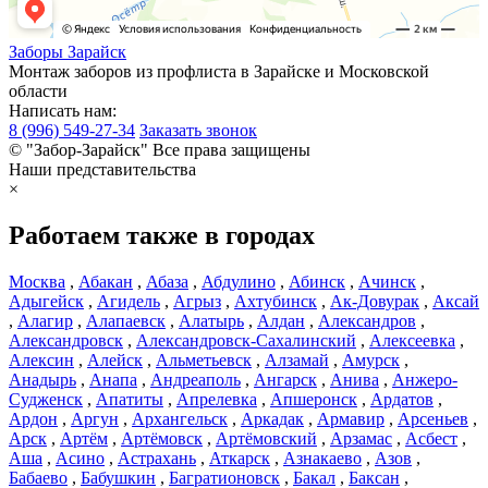
Заборы
Зарайск
Монтаж заборов из профлиста в Зарайске и Московской
области
Написать нам:
8 (996) 549-27-34
Заказать звонок
© "Забор-Зарайск" Все права защищены
Наши представительства
×
Работаем также в городах
Москва
,
Абакан
,
Абаза
,
Абдулино
,
Абинск
,
Ачинск
,
Адыгейск
,
Агидель
,
Агрыз
,
Ахтубинск
,
Ак-Довурак
,
Аксай
,
Алагир
,
Алапаевск
,
Алатырь
,
Алдан
,
Александров
,
Александровск
,
Александровск-Сахалинский
,
Алексеевка
,
Алексин
,
Алейск
,
Альметьевск
,
Алзамай
,
Амурск
,
Анадырь
,
Анапа
,
Андреаполь
,
Ангарск
,
Анива
,
Анжеро-
Судженск
,
Апатиты
,
Апрелевка
,
Апшеронск
,
Ардатов
,
Ардон
,
Аргун
,
Архангельск
,
Аркадак
,
Армавир
,
Арсеньев
,
Арск
,
Артём
,
Артёмовск
,
Артёмовский
,
Арзамас
,
Асбест
,
Аша
,
Асино
,
Астрахань
,
Аткарск
,
Азнакаево
,
Азов
,
Бабаево
,
Бабушкин
,
Багратионовск
,
Бакал
,
Баксан
,