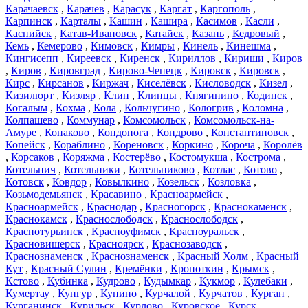
Карачаевск
,
Карачев
,
Карасук
,
Каргат
,
Каргополь
,
Карпинск
,
Карталы
,
Кашин
,
Кашира
,
Касимов
,
Касли
,
Каспийск
,
Катав-Ивановск
,
Катайск
,
Казань
,
Кедровый
,
Кемь
,
Кемерово
,
Кимовск
,
Кимры
,
Кинель
,
Кинешма
,
Кингисепп
,
Киреевск
,
Киренск
,
Кириллов
,
Кириши
,
Киров
,
Киров
,
Кировград
,
Кирово-Чепецк
,
Кировск
,
Кировск
,
Кирс
,
Кирсанов
,
Киржач
,
Киселёвск
,
Кисловодск
,
Кизел
,
Кизилюрт
,
Кизляр
,
Клин
,
Клинцы
,
Княгинино
,
Кодинск
,
Когалым
,
Кохма
,
Кола
,
Кольчугино
,
Кологрив
,
Коломна
,
Колпашево
,
Коммунар
,
Комсомольск
,
Комсомольск-на-
Амуре
,
Конаково
,
Кондопога
,
Кондрово
,
Константиновск
,
Копейск
,
Кораблино
,
Кореновск
,
Коркино
,
Короча
,
Королёв
,
Корсаков
,
Коряжма
,
Костерёво
,
Костомукша
,
Кострома
,
Котельнич
,
Котельники
,
Котельниково
,
Котлас
,
Котово
,
Котовск
,
Ковдор
,
Ковылкино
,
Козельск
,
Козловка
,
Козьмодемьянск
,
Красавино
,
Красноармейск
,
Красноармейск
,
Краснодар
,
Красногорск
,
Краснокаменск
,
Краснокамск
,
Краснослободск
,
Краснослободск
,
Краснотурьинск
,
Красноуфимск
,
Красноуральск
,
Красновишерск
,
Красноярск
,
Краснозаводск
,
Краснознаменск
,
Краснознаменск
,
Красный Холм
,
Красный
Кут
,
Красный Сулин
,
Кремёнки
,
Кропоткин
,
Крымск
,
Кстово
,
Кубинка
,
Кудрово
,
Кудымкар
,
Кукмор
,
Кулебаки
,
Кумертау
,
Кунгур
,
Купино
,
Курчалой
,
Курчатов
,
Курган
,
Курганинск
,
Курильск
,
Курлово
,
Куровское
,
Курск
,