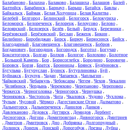
Балабаново
,
Балахна
,
Балаково
,
Балашиха
,
Балашов
,
Балей
,
Балтийск
,
Барабинск
,
Барнаул
,
Барыш
,
Батайск
,
Бавлы
,
Байкальск
,
Баймак
,
Белая Холуница
,
Белая Калитва
,
Белебей
,
Белгород
,
Белинский
,
Белогорск
,
Белокуриха
,
Беломорск
,
Белореченск
,
Белорецк
,
Белоусово
,
Белово
,
Белоярский
,
Белозерск
,
Белёв
,
Белый
,
Бердск
,
Березники
,
Берёзовский
,
Берёзовский
,
Беслан
,
Бежецк
,
Бикин
,
Билибино
,
Биробиджан
,
Бирск
,
Бирюч
,
Бирюсинск
,
Бийск
,
Благодарный
,
Благовещенск
,
Благовещенск
,
Бобров
,
Богданович
,
Богородицк
,
Богородск
,
Боготол
,
Богучар
,
Бокситогорск
,
Болгар
,
Болхов
,
Бологое
,
Болохово
,
Болотное
,
Большой Камень
,
Бор
,
Борисоглебск
,
Бородино
,
Боровичи
,
Боровск
,
Борзя
,
Братск
,
Бронницы
,
Брянск
,
Будённовск
,
Бугульма
,
Бугуруслан
,
Буинск
,
Бутурлиновка
,
Буй
,
Буйнакск
,
Бузулук
,
Чадан
,
Чапаевск
,
Чаплыгин
,
Чайковский
,
Чебаркуль
,
Чебоксары
,
Чегем
,
Чехов
,
Чекалин
,
Челябинск
,
Чердынь
,
Черемхово
,
Черепаново
,
Череповец
,
Черкесск
,
Черноголовка
,
Черногорск
,
Чернушка
,
Черняховск
,
Чистополь
,
Чита
,
Чкаловск
,
Чудово
,
Чухлома
,
Чулым
,
Чусовой
,
Чёрмоз
,
Дагестанские Огни
,
Далматово
,
Дальнегорск
,
Дальнереченск
,
Данилов
,
Данков
,
Давлеканово
,
Дедовск
,
Дегтярск
,
Демидов
,
Дербент
,
Десногорск
,
Дигора
,
Димитровград
,
Дивногорск
,
Дмитриев
,
Дмитров
,
Дмитровск
,
Дно
,
Добрянка
,
Долгопрудный
,
Долинск
,
Донецк
,
Донской
,
Дорогобуж
,
Дрезна
,
Дубна
,