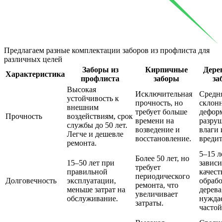
Предлагаем разные комплектации заборов из профлиста
для
различных целей
Заборы из
Кирпичные
Дере
Характеристика
профлиста
заборы
за
Высокая
Исключительная
Средня
устойчивость к
прочность, но
склон
внешним
требует больше
дефор
Прочность
воздействиям, срок
времени на
разру
службы до 50 лет.
возведение и
влаги 
Легче и дешевле
восстановление.
вредит
ремонта.
5–15 л
Более 50 лет, но
15–50 лет при
зависи
требует
правильной
качест
периодического
Долговечность
эксплуатации,
обраб
ремонта, что
меньше затрат на
дерева
увеличивает
обслуживание.
нуждае
затраты.
частой