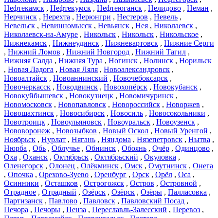
Нефтекамск
,
Нефтекумск
,
Нефтеюганск
,
Нелидово
,
Неман
,
Нерчинск
,
Нерехта
,
Нерюнгри
,
Нестеров
,
Невель
,
Невельск
,
Невинномысск
,
Невьянск
,
Нея
,
Николаевск
,
Николаевск-на-Амуре
,
Никольск
,
Никольск
,
Никольское
,
Нижнекамск
,
Нижнеудинск
,
Нижневартовск
,
Нижние Серги
,
Нижний Ломов
,
Нижний Новгород
,
Нижний Тагил
,
Нижняя Салда
,
Нижняя Тура
,
Ногинск
,
Нолинск
,
Норильск
,
Новая Ладога
,
Новая Ляля
,
Новоалександровск
,
Новоалтайск
,
Новоаннинский
,
Новочебоксарск
,
Новочеркасск
,
Новодвинск
,
Новохопёрск
,
Новокубанск
,
Новокуйбышевск
,
Новокузнецк
,
Новомичуринск
,
Новомосковск
,
Новопавловск
,
Новороссийск
,
Новоржев
,
Новошахтинск
,
Новосибирск
,
Новосиль
,
Новосокольники
,
Новотроицк
,
Новоульяновск
,
Новоуральск
,
Новоузенск
,
Нововоронеж
,
Новозыбков
,
Новый Оскол
,
Новый Уренгой
,
Ноябрьск
,
Нурлат
,
Нягань
,
Няндома
,
Нязепетровск
,
Нытва
,
Нюрба
,
Обь
,
Облучье
,
Обнинск
,
Обоянь
,
Очёр
,
Одинцово
,
Оха
,
Оханск
,
Октябрьск
,
Октябрьский
,
Окуловка
,
Оленегорск
,
Олонец
,
Олёкминск
,
Омск
,
Омутнинск
,
Онега
,
Опочка
,
Орехово-Зуево
,
Оренбург
,
Орск
,
Орёл
,
Оса
,
Осинники
,
Осташков
,
Острогожск
,
Остров
,
Островной
,
Отрадное
,
Отрадный
,
Озёрск
,
Озёрск
,
Озёры
,
Палласовка
,
Партизанск
,
Павлово
,
Павловск
,
Павловский Посад
,
Печора
,
Печоры
,
Пенза
,
Переславль-Залесский
,
Перевоз
,