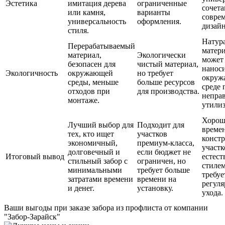
Эстетика
имитация дерева
ограниченные
сочета
или камня,
варианты
совре
универсальность
оформления.
дизай
стиля.
Натур
Перерабатываемый
матери
материал,
Экологически
может
безопасен для
чистый материал,
наноси
Экологичность
окружающей
но требует
окруж
среды, меньше
больше ресурсов
среде 
отходов при
для производства.
непра
монтаже.
утили
Хорош
Лучший выбор для
Подходит для
време
тех, кто ищет
участков
конст
экономичный,
премиум-класса,
участк
долговечный и
если бюджет не
Итоговый вывод
естес
стильный забор с
ограничен, но
стилем
минимальными
требует больше
требуе
затратами времени
времени на
регуля
и денег.
установку.
ухода.
Ваши выгоды
при заказе забора из профлиста от компании
"Забор-Зарайск"