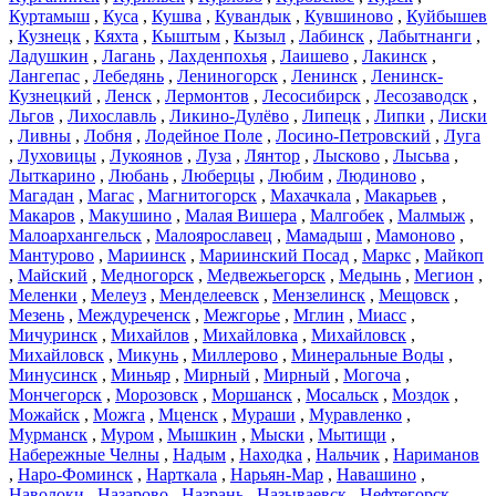
Куртамыш
,
Куса
,
Кушва
,
Кувандык
,
Кувшиново
,
Куйбышев
,
Кузнецк
,
Кяхта
,
Кыштым
,
Кызыл
,
Лабинск
,
Лабытнанги
,
Ладушкин
,
Лагань
,
Лахденпохья
,
Лаишево
,
Лакинск
,
Лангепас
,
Лебедянь
,
Лениногорск
,
Ленинск
,
Ленинск-
Кузнецкий
,
Ленск
,
Лермонтов
,
Лесосибирск
,
Лесозаводск
,
Льгов
,
Лихославль
,
Ликино-Дулёво
,
Липецк
,
Липки
,
Лиски
,
Ливны
,
Лобня
,
Лодейное Поле
,
Лосино-Петровский
,
Луга
,
Луховицы
,
Лукоянов
,
Луза
,
Лянтор
,
Лысково
,
Лысьва
,
Лыткарино
,
Любань
,
Люберцы
,
Любим
,
Людиново
,
Магадан
,
Магас
,
Магнитогорск
,
Махачкала
,
Макарьев
,
Макаров
,
Макушино
,
Малая Вишера
,
Малгобек
,
Малмыж
,
Малоархангельск
,
Малоярославец
,
Мамадыш
,
Мамоново
,
Мантурово
,
Мариинск
,
Мариинский Посад
,
Маркс
,
Майкоп
,
Майский
,
Медногорск
,
Медвежьегорск
,
Медынь
,
Мегион
,
Меленки
,
Мелеуз
,
Менделеевск
,
Мензелинск
,
Мещовск
,
Мезень
,
Междуреченск
,
Межгорье
,
Мглин
,
Миасс
,
Мичуринск
,
Михайлов
,
Михайловка
,
Михайловск
,
Михайловск
,
Микунь
,
Миллерово
,
Минеральные Воды
,
Минусинск
,
Миньяр
,
Мирный
,
Мирный
,
Могоча
,
Мончегорск
,
Морозовск
,
Моршанск
,
Мосальск
,
Моздок
,
Можайск
,
Можга
,
Мценск
,
Мураши
,
Муравленко
,
Мурманск
,
Муром
,
Мышкин
,
Мыски
,
Мытищи
,
Набережные Челны
,
Надым
,
Находка
,
Нальчик
,
Нариманов
,
Наро-Фоминск
,
Нарткала
,
Нарьян-Мар
,
Навашино
,
Наволоки
,
Назарово
,
Назрань
,
Называевск
,
Нефтегорск
,