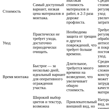
Высокая
Средн
Самый доступный
стоимость
стоимо
вариант, низкая
материалов и
регул
Стоимость
цена материалов и
работ, в 2-3 раза
уход
монтажа.
дороже
увели
профлиста.
затрат
Требуе
Необходима
Практически не
регул
защита от трещин
требует ухода,
обраб
и других
Уход
достаточно
антис
повреждений, что
периодически
и покр
требует больше
очищать.
посто
времени.
уход.
Средне
Длительное,
Быстрое — за
зависи
требуется много
несколько дней,
сложн
времени на
идеальный вариант
конст
Время монтажа
возведение, что
для оперативного
может
увеличивает
ограждения
затруд
общую
участка.
качест
стоимость.
матери
Широкий выбор
Натур
цветов и текстур,
Привлекательный
вид, н
возможна
внешний вид, но
универ