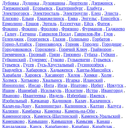
Дубовка
,
Дудинка
,
Духовщина
,
Дюртюли
,
Дзержинск
,
Дзержинский
,
Егорьевск
,
Екатеринбург
,
Елабуга
,
Электрогорск
,
Электросталь
,
Электроугли
,
Елец
,
Элиста
,
Елизово
,
Ельня
,
Еманжелинск
,
Емва
,
Энгельс
,
Енисейск
,
Ермолино
,
Ершов
,
Эртиль
,
Ессентуки
,
Ейск
,
Фатеж
,
Фокино
,
Фокино
,
Фролово
,
Фрязино
,
Фурманов
,
Гаджиево
,
Галич
,
Гатчина
,
Гаврилов Посад
,
Гаврилов-Ям
,
Гдов
,
Геленджик
,
Георгиевск
,
Глазов
,
Голицыно
,
Горбатов
,
Горно-Алтайск
,
Горнозаводск
,
Горняк
,
Городец
,
Городище
,
Городовиковск
,
Гороховец
,
Горячий Ключ
,
Грайворон
,
Гремячинск
,
Грозный
,
Грязи
,
Грязовец
,
Губаха
,
Губкин
,
Губкинский
,
Гудермес
,
Гуково
,
Гулькевичи
,
Гурьевск
,
Гурьевск
,
Гусев
,
Гусь-Хрустальный
,
Гусиноозёрск
,
Гвардейск
,
Хабаровск
,
Хадыженск
,
Ханты-Мансийск
,
Харабали
,
Харовск
,
Хасавюрт
,
Хилок
,
Химки
,
Холм
,
Холмск
,
Хотьково
,
Хвалынск
,
Игарка
,
Иланский
,
Иннополис
,
Инсар
,
Инта
,
Инза
,
Ипатово
,
Ирбит
,
Иркутск
,
Ишим
,
Ишимбай
,
Исилькуль
,
Искитим
,
Истра
,
Ивангород
,
Иваново
,
Ивантеевка
,
Ивдель
,
Избербаш
,
Ижевск
,
Изобильный
,
Качканар
,
Кадников
,
Калач
,
Калачинск
,
Калач-на-Дону
,
Калининград
,
Калининск
,
Калтан
,
Калуга
,
Калязин
,
Камбарка
,
Каменка
,
Камень-на-Оби
,
Каменногорск
,
Каменск-Шахтинский
,
Каменск-Уральский
,
Камешково
,
Камышин
,
Камышлов
,
Камызяк
,
Канаш
,
Кандалакша
,
Канск
,
Карабаново
,
Карабаш
,
Карабулак
,