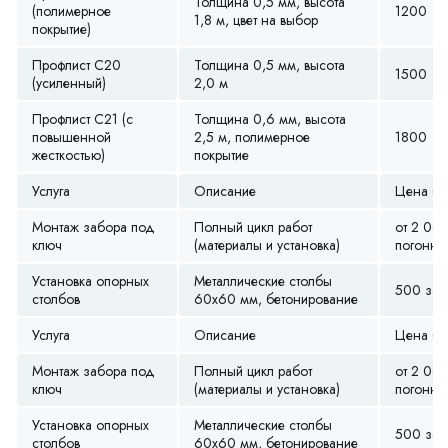
Толщина 0,5 мм, высота
(полимерное
1200
1,8 м, цвет на выбор
покрытие)
Профлист С20
Толщина 0,5 мм, высота
1500
(усиленный)
2,0 м
Профлист С21 (с
Толщина 0,6 мм, высота
повышенной
2,5 м, полимерное
1800
жесткостью)
покрытие
Услуга
Описание
Цена (ру
Монтаж забора под
Полный цикл работ
от 2 00
ключ
(материалы и установка)
погонны
Установка опорных
Металлические столбы
500 за ш
столбов
60х60 мм, бетонирование
Услуга
Описание
Цена (ру
Монтаж забора под
Полный цикл работ
от 2 00
ключ
(материалы и установка)
погонны
Установка опорных
Металлические столбы
500 за ш
столбов
60х60 мм, бетонирование