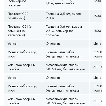
(полимерное
1200
1,8 м, цвет на выбор
покрытие)
Профлист С20
Толщина 0,5 мм, высота
1500
(усиленный)
2,0 м
Профлист С21 (с
Толщина 0,6 мм, высота
повышенной
2,5 м, полимерное
1800
жесткостью)
покрытие
Услуга
Описание
Цена (ру
Монтаж забора под
Полный цикл работ
от 2 00
ключ
(материалы и установка)
погонны
Установка опорных
Металлические столбы
500 за ш
столбов
60х60 мм, бетонирование
Услуга
Описание
Цена (ру
Монтаж забора под
Полный цикл работ
от 2 00
ключ
(материалы и установка)
погонны
Установка опорных
Металлические столбы
500 за ш
столбов
60х60 мм, бетонирование